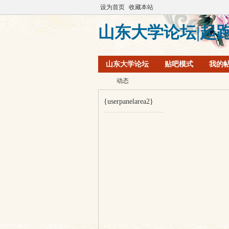
设为首页
收藏本站
山东大学论坛|起
山东大学论坛
贴吧模式
我的
动态
{userpanelarea2}
山
›
东